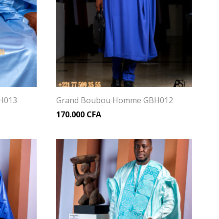
H013
Grand Boubou Homme GBH012
170.000
CFA