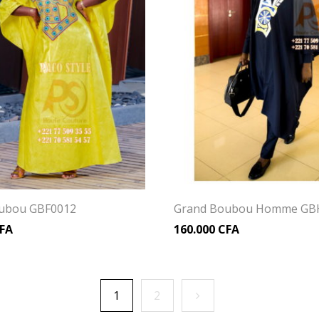
ubou GBF0012
Grand Boubou Homme GB
FA
160.000
CFA
1
2