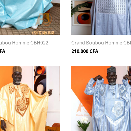
oubou Homme GBH022
Grand Boubou Homme GB
FA
210.000
CFA