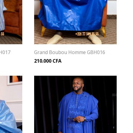
H017
Grand Boubou Homme GBH016
210.000
CFA