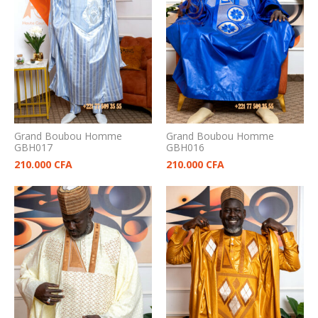
Grand Boubou Homme
Grand Boubou Homme
GBH017
GBH016
210.000
CFA
210.000
CFA