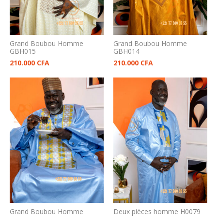
Grand Boubou Homme
Grand Boubou Homme
GBH015
GBH014
210.000
CFA
210.000
CFA
Grand Boubou Homme
Deux pièces homme H0079