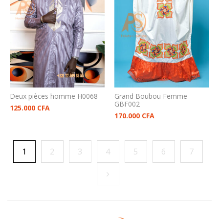
Deux pièces homme H0068
Grand Boubou Femme
GBF002
125.000
CFA
170.000
CFA
1
2
3
4
5
6
7