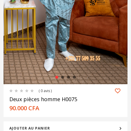
1
2
3
4
( 0 avis )
Deux pièces homme H0075
90.000
CFA
AJOUTER AU PANIER