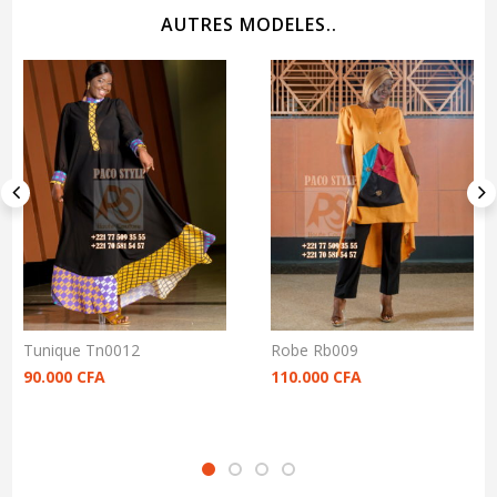
AUTRES MODELES..
Tunique Tn0012
Robe Rb009
90.000
CFA
110.000
CFA