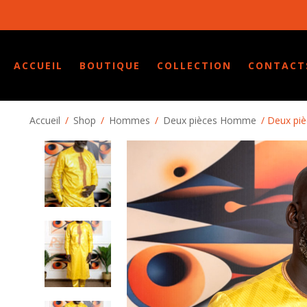
ACCUEIL
BOUTIQUE
COLLECTION
CONTACT
Accueil
/
Shop
/
Hommes
/
Deux pièces Homme
/ Deux pi