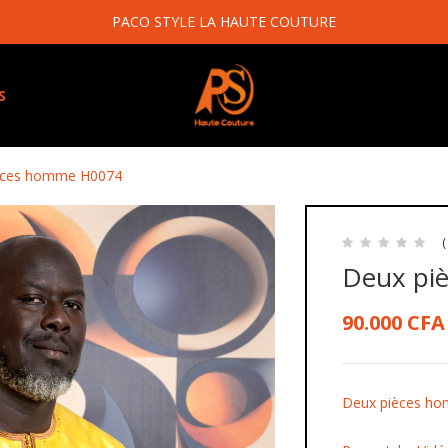
PACO STYLE LA HAUTE COUTURE
S
èces homme H0074
(
Deux pi
90.000
CFA
Deux pièces h