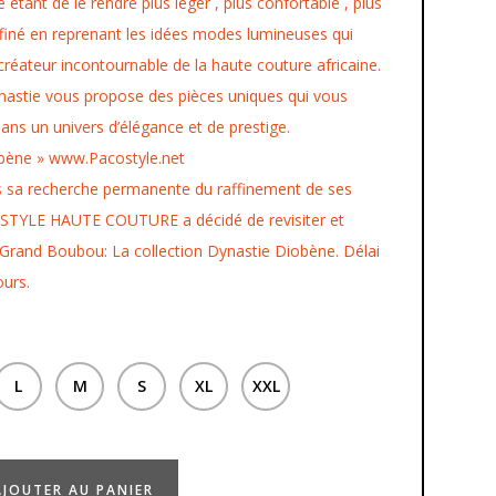
e étant de le rendre plus léger , plus confortable , plus
ffiné en reprenant les idées modes lumineuses qui
créateur incontournable de la haute couture africaine.
ynastie vous propose des pièces uniques qui vous
ans un univers d’élégance et de prestige.
bène » www.Pacostyle.net
s sa recherche permanente du raffinement de ses
 STYLE HAUTE COUTURE a décidé de revisiter et
 Grand Boubou: La collection Dynastie Diobène. Délai
ours.
L
M
S
XL
XXL
AJOUTER AU PANIER