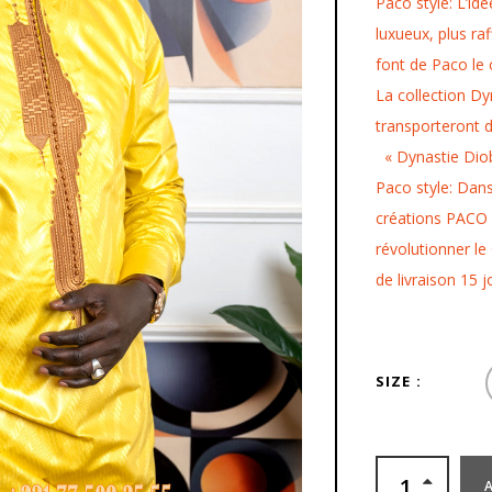
Paco style: L’idé
luxueux, plus ra
font de Paco le 
La collection D
transporteront d
« Dynastie Dio
Paco style: Dan
créations PACO
révolutionner le
de livraison 15 j
SIZE