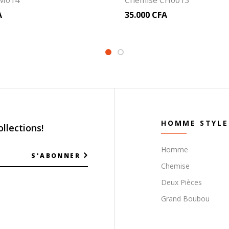
CM014
Chemise CH0013
A
35.000
CFA
HOMME STYLE
llections!
Homme
S'ABONNER
Chemise
Deux Pièces
Grand Boubou