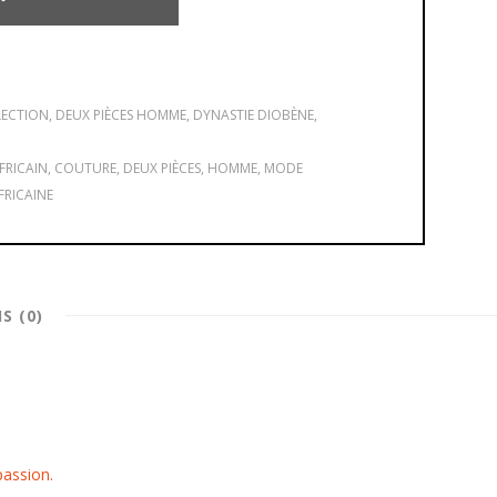
LECTION
,
DEUX PIÈCES HOMME
,
DYNASTIE DIOBÈNE
,
FRICAIN
,
COUTURE
,
DEUX PIÈCES
,
HOMME
,
MODE
FRICAINE
IS (0)
passion.