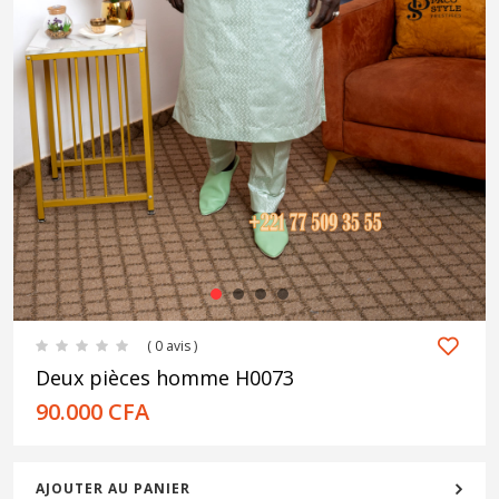
1
2
3
4
( 0 avis )
Deux pièces homme H0073
90.000
CFA
AJOUTER AU PANIER