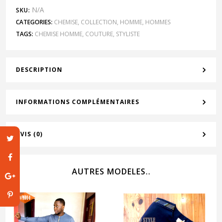
N/A
SKU:
CATEGORIES:
CHEMISE
,
COLLECTION
,
HOMME
,
HOMMES
TAGS:
CHEMISE HOMME
,
COUTURE
,
STYLISTE
DESCRIPTION
INFORMATIONS COMPLÉMENTAIRES
AVIS (0)
AUTRES MODELES..