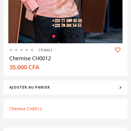
1
2
3
4
5
( 0 avis )
Chemise CH0012
35.000
CFA
AJOUTER AU PANIER
Chemise CH0012