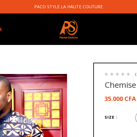
PACO STYLE LA HAUTE COUTURE
S
(
Chemise
35.000
CFA
SIZE