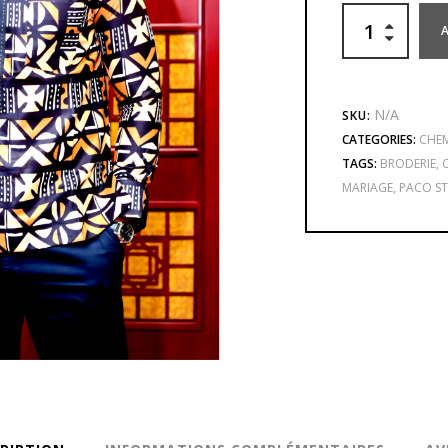
N/A
SKU:
CATEGORIES:
CHEM
TAGS:
BRODERIE
,
MARIAGE
,
PACO ST