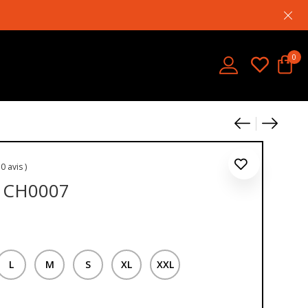
0
Product
Chemis
Chemi
 0 avis )
 CH0007
L
M
S
XL
XXL