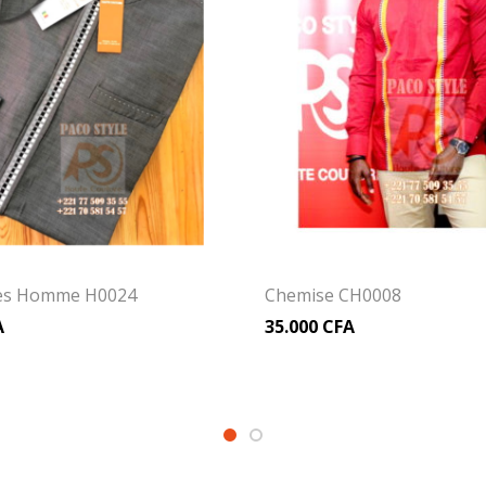
ces Homme H0024
Chemise CH0008
A
35.000
CFA