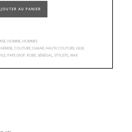
AJOUTER AU PANIER
ISE
,
HOMME
,
HOMMES
CHEMISE
,
COUTURE
,
DAKAR
,
HAUTE COUTURE
,
HLM
,
YLE
,
PAPE DIOP
,
ROBE
,
SÉNÉGAL
,
STYLISTE
,
WAX