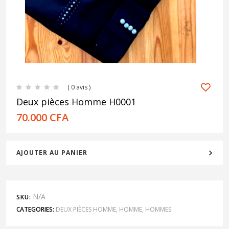
( 0 avis )
Deux pièces Homme H0001
70.000
CFA
AJOUTER AU PANIER
N/A
SKU:
CATEGORIES:
DEUX PIÈCES HOMME
,
HOMME
,
HOMMES