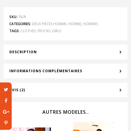
N/A
SKU:
CATEGORIES:
DEUX PIÈCES HOMME
,
HOMME
,
HOMMES
TAGS:
CLOTHES
,
FROCKS
,
GIRLS
DESCRIPTION
INFORMATIONS COMPLÉMENTAIRES
AVIS (2)
AUTRES MODELES..