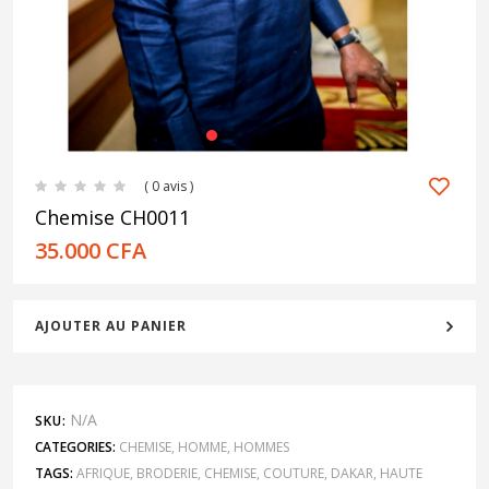
1
2
3
4
( 0 avis )
Chemise CH0011
35.000
CFA
AJOUTER AU PANIER
N/A
SKU:
CATEGORIES:
CHEMISE
,
HOMME
,
HOMMES
TAGS:
AFRIQUE
,
BRODERIE
,
CHEMISE
,
COUTURE
,
DAKAR
,
HAUTE