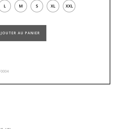
L
M
S
XL
XXL
AJOUTER AU PANIER
E
F0004