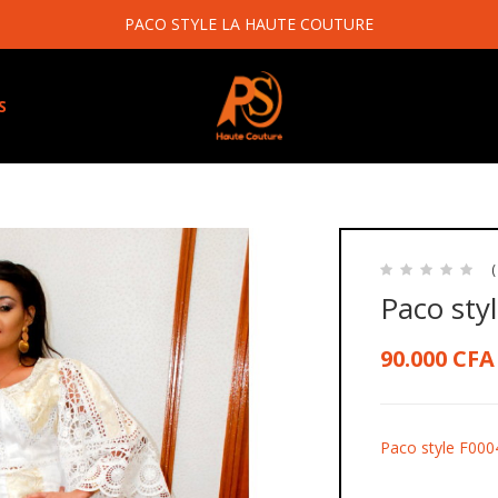
PACO STYLE LA HAUTE COUTURE
S
(
Paco sty
90.000
CFA
Paco style F000