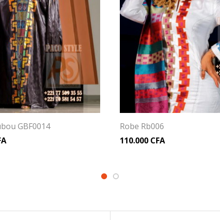
ubou GBF0014
Robe Rb006
FA
110.000
CFA