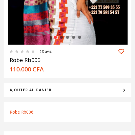
1
2
3
4
5
( 0 avis )
Robe Rb006
110.000
CFA
AJOUTER AU PANIER
Robe Rb006