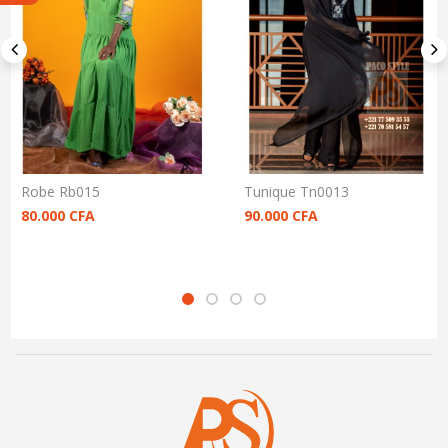
Robe Rb015
Tunique Tn0013
80.000
CFA
90.000
CFA