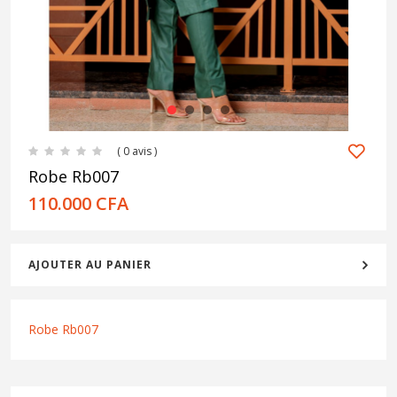
1
2
3
4
( 0 avis )
Robe Rb007
110.000
CFA
AJOUTER AU PANIER
Robe Rb007