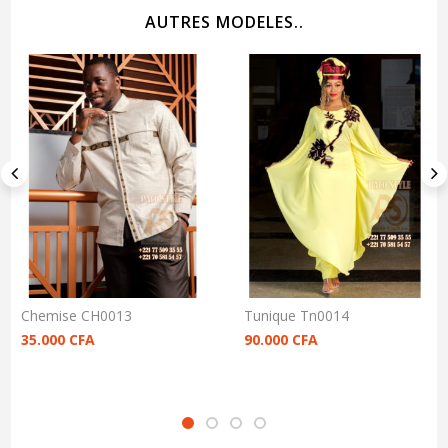
AUTRES MODELES..
Chemise CH0013
Tunique Tn0014
35.000
CFA
90.000
CFA