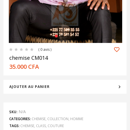
1
2
3
4
( 0 avis )
chemise CM014
35.000
CFA
AJOUTER AU PANIER
N/A
SKU:
CATEGORIES:
CHEMISE
,
COLLECTION
,
HOMME
TAGS:
CHEMISE
,
CLASS
,
COUTURE