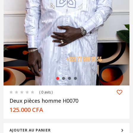
1
2
3
4
( 0 avis )
Deux pièces homme H0070
125.000
CFA
AJOUTER AU PANIER