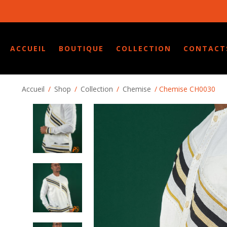
ACCUEIL
BOUTIQUE
COLLECTION
CONTACT
Accueil
/
Shop
/
Collection
/
Chemise
/ Chemise CH0030