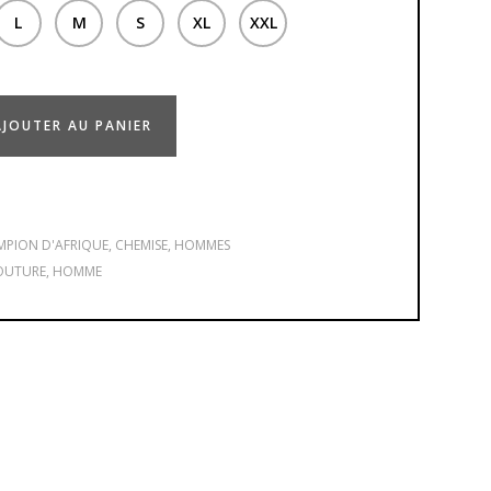
L
M
S
XL
XXL
AJOUTER AU PANIER
PION D'AFRIQUE
,
CHEMISE
,
HOMMES
OUTURE
,
HOMME