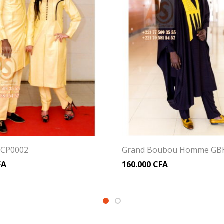
e CP0002
Grand Boubou Homme GB
FA
160.000
CFA