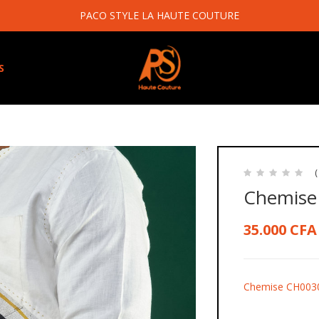
PACO STYLE LA HAUTE COUTURE
S
(
Chemise
35.000
CFA
Chemise CH003