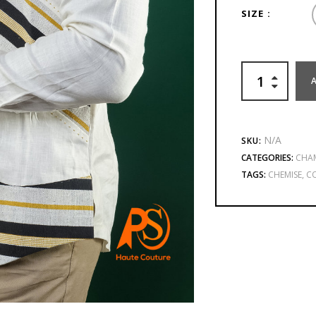
SIZE
N/A
SKU:
CATEGORIES:
CHAM
TAGS:
CHEMISE
,
C