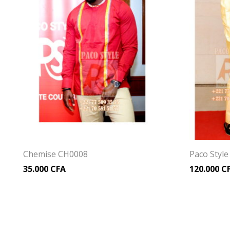
Chemise CH0008
Paco Styl
35.000
CFA
120.000
C