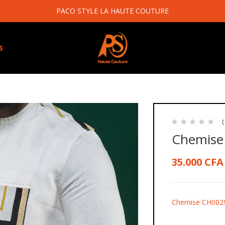
PACO STYLE LA HAUTE COUTURE
S
(
Chemise
35.000
CFA
Chemise CH002