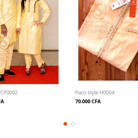
e CP0002
Paco style H0004
FA
70.000
CFA