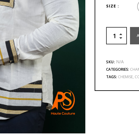
SIZE
N/A
SKU:
CATEGORIES:
CHAM
TAGS:
CHEMISE
,
C