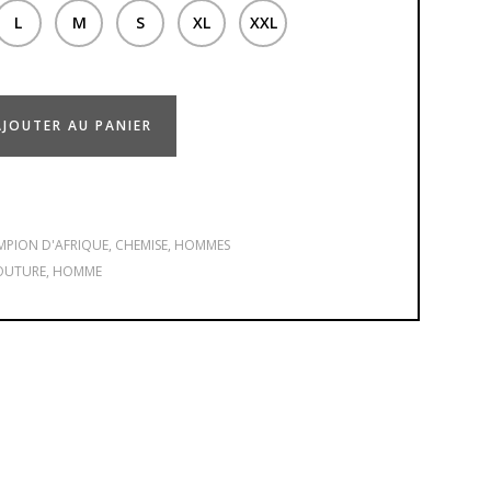
L
M
S
XL
XXL
AJOUTER AU PANIER
PION D'AFRIQUE
,
CHEMISE
,
HOMMES
OUTURE
,
HOMME