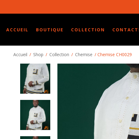
ACCUEIL
BOUTIQUE
COLLECTION
CONTACT
Accueil
/
Shop
/
Collection
/
Chemise
/ Chemise CH0029