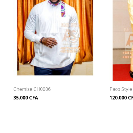
Chemise CH0006
Paco Styl
35.000
CFA
120.000
C