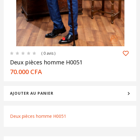
1
2
3
( 0 avis )
Deux pièces homme H0051
70.000
CFA
AJOUTER AU PANIER
Deux pièces homme H0051