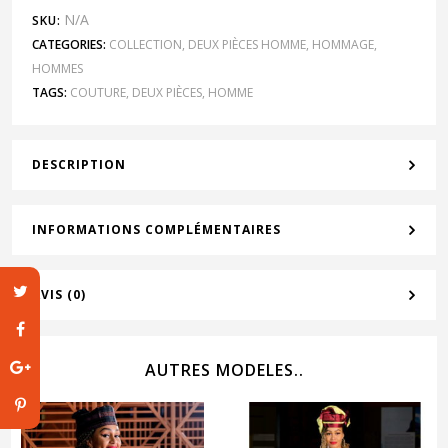
N/A
SKU:
CATEGORIES:
COLLECTION
,
DEUX PIÈCES HOMME
,
HOMMAGE
,
HOMMES
TAGS:
COUTURE
,
DEUX PIÈCES
,
HOMME
DESCRIPTION
INFORMATIONS COMPLÉMENTAIRES
AVIS (0)
AUTRES MODELES..