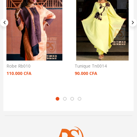
Robe Rb010
Tunique Tn0014
110.000
CFA
90.000
CFA