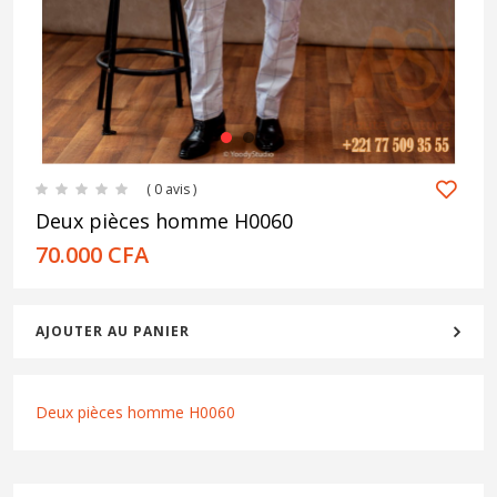
1
2
3
( 0 avis )
Deux pièces homme H0060
70.000
CFA
AJOUTER AU PANIER
Deux pièces homme H0060