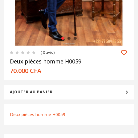
1
2
3
( 0 avis )
Deux pièces homme H0059
70.000
CFA
AJOUTER AU PANIER
Deux pièces homme H0059