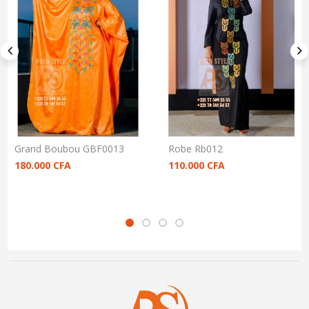
Grand Boubou GBF0013
Robe Rb012
180.000
CFA
110.000
CFA