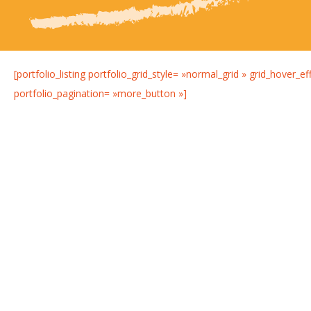
[portfolio_listing portfolio_grid_style= »normal_grid » grid_hover_
portfolio_pagination= »more_button »]